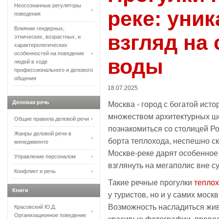
Неосознанные регуляторы
реке: уни
поведения
Влияние гендерных,
взгляд на 
этнических, возрастных, и
характерологических
особенностей на поведение
воды
людей в ходе
профессионального и делового
общения
18.07.2025
Деловая речь
Москва - город с богатой ист
множеством архитектурных ше
Общие правила деловой речи
познакомиться со столицей Ро
Жанры деловой речи в
борта теплохода, неспешно ск
менеджменте
Москве-реке дарят особенное
Управление персоналом
взглянуть на мегаполис вне с
Конфликт и речь
Такие речные прогулки
тепло
Книги
у туристов, но и у самих моск
Возможность насладиться жи
Красовский Ю.Д.
Организационное поведение