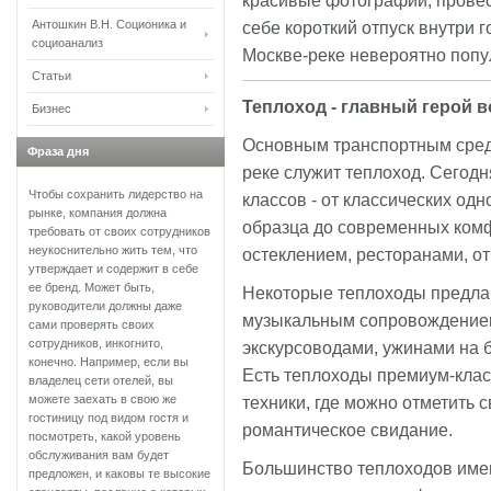
красивые фотографии, провес
Антошкин В.Н. Соционика и
себе короткий отпуск внутри г
социоанализ
Москве-реке невероятно попу
Статьи
Теплоход - главный герой 
Бизнес
Основным транспортным средс
Фраза дня
реке служит теплоход. Сегод
Чтобы сохранить лидерство на
классов - от классических од
рынке, компания должна
образца до современных ком
требовать от своих сотрудников
неукоснительно жить тем, что
остеклением, ресторанами, о
утверждает и содержит в себе
ее бренд. Может быть,
Некоторые теплоходы предлаг
руководители должны даже
музыкальным сопровождение
сами проверять своих
сотрудников, инкогнито,
экскурсоводами, ужинами на 
конечно. Например, если вы
Есть теплоходы премиум-клас
владелец сети отелей, вы
можете заехать в свою же
техники, где можно отметить 
гостиницу под видом гостя и
романтическое свидание.
посмотреть, какой уровень
обслуживания вам будет
Большинство теплоходов имею
предложен, и каковы те высокие