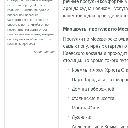
стандарты, послание о которых
речные прогулки комфортными
несет ваш бренд. И самое
аренда судна целиком - услуг
главное — компания должна
клиентов и для проведения то
постоянно настолько
удовлетворять потребности
своего клиента, чтобы он не
Маршруты прогулок по Мос
переставал говорить о том
положительном опыте, который
Прогулки по Москве-реке охв
он получает от общения с тем
или иным брендом.
самых популярных стартует от
Филип Котлер
Киевского вокзала и проходи
столицы. Во время такого пут
Кремль и Храм Христа Сп
Парк Зарядье и Патриарш
Дом на набережной;
сталинские высотки;
Москва-Сити;
Лужники;
Андреевский и Крымский 