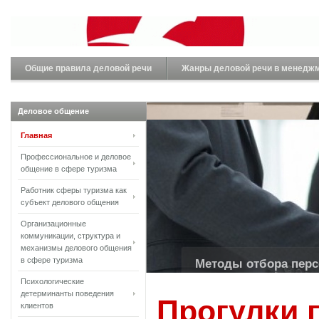
Общие правила деловой речи
Жанры деловой речи в менедж
Деловое общение
Главная
Профессиональное и деловое
общение в сфере туризма
Работник сферы туризма как
субъект делового общения
Организационные
коммуникации, структура и
Стили управления в
механизмы делового общения
в сфере туризма
Каждый руководитель рано ил
Психологические
менеджм...
детерминанты поведения
Прогулки 
клиентов