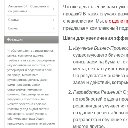
Что же делать, если вам нуж
Антошкин В.Н. Соционика и
социоанализ
продаж? В таких случаях раз
Статьи
специалистам. Мы, в
отделе 
предлагаем комплексный под
Бизнес
Шаги для увеличения эффе
Фраза дня
Изучение Бизнес-Процесс
Чтобы сохранить лидерство на
существующего бизнес-пр
рынке, компания должна
требовать от своих сотрудников
описываем на бумаге тек
неукоснительно жить тем, что
места, нехватку инструкц
утверждает и содержит в себе
По результатам анализа 
ее бренд. Может быть,
руководители должны даже
задач и действий, которы
сами проверять своих
сотрудников, инкогнито,
Разработка Решений:
С 
конечно. Например, если вы
потребностей отдела пр
владелец сети отелей, вы
можете заехать в свою же
решения для улучшения с
гостиницу под видом гостя и
создание презентабельно
посмотреть, какой уровень
обслуживания вам будет
разработка и обучение с
предложен, и каковы те высокие
многое другое.