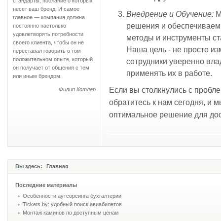
стандарты, послание о которых
несет ваш бренд. И самое
Внедрение и Обучение:
М
главное — компания должна
решения и обеспечиваем
постоянно настолько
удовлетворять потребности
методы и инструменты ст
своего клиента, чтобы он не
Наша цель - не просто из
переставал говорить о том
положительном опыте, который
сотрудники уверенно вл
он получает от общения с тем
применять их в работе.
или иным брендом.
Если вы столкнулись с пробл
Филип Котлер
обратитесь к нам сегодня, и 
оптимальное решение для до
Вы здесь:
Главная
Последние материалы
Особенности аутсорсинга бухгалтерии
Tickets.by: удобный поиск авиабилетов
Монтаж каминов по доступным ценам