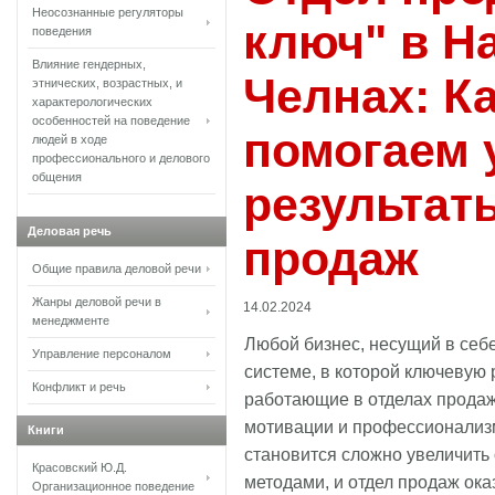
Неосознанные регуляторы
ключ" в Н
поведения
Влияние гендерных,
Методы отбора перс
Челнах: К
этнических, возрастных, и
Найти сотрудников для выпол
характерологических
особенностей на поведение
обратитьс...
помогаем 
людей в ходе
профессионального и делового
общения
результат
Деловая речь
продаж
Общие правила деловой речи
Жанры деловой речи в
14.02.2024
менеджменте
Любой бизнес, несущий в себе
Управление персоналом
системе, в которой ключевую 
Конфликт и речь
работающие в отделах продаж
мотивации и профессионализм
Книги
становится сложно увеличит
Красовский Ю.Д.
методами, и отдел продаж ока
Организационное поведение