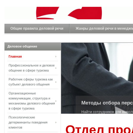
Общие правила деловой речи
Жанры деловой речи в менедж
Деловое общение
Главная
Стили управления в
Профессиональное и деловое
общение в сфере туризма
Каждый руководитель рано ил
менеджм...
Работник сферы туризма как
субъект делового общения
Организационные
коммуникации, структура и
механизмы делового общения
в сфере туризма
Психологические
детерминанты поведения
Отдел про
клиентов