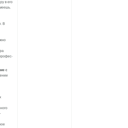
ру в его
умеешь.
. В
лжно
ра
 профес-
ие с
лении
й
х
ного
-
ное