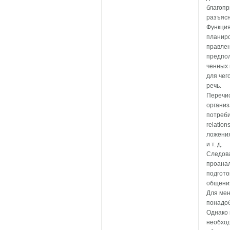
благопр
разъясн
Функция
планиро
правлен
предпол
ченных 
для чег
речь.
Перечи
организ
потреби
relatio
ложения
и т. д.
Следова
проанал
подгото
общени
Для мен
понадоб
Однако 
необход