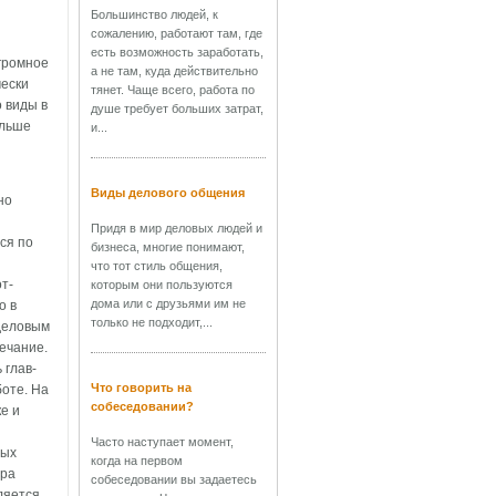
Большинство людей, к
сожалению, работают там, где
есть возможность заработать,
громное
а не там, куда действительно
чески
тянет. Чаще всего, работа по
 виды в
душе требует больших затрат,
ольше
и...
Виды делового общения
но
Придя в мир деловых людей и
ся по
бизнеса, многие понимают,
что тот стиль общения,
т-
которым они пользуются
дома или с друзьями им не
о в
только не подходит,...
деловым
ечание.
 глав-
Что говорить на
боте. На
собеседовании?
е и
Часто наступает момент,
ных
когда на первом
ера
собеседовании вы задаетесь
ляется