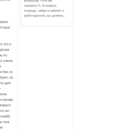
вопросом: «Что же
говорить?». В первую
очередь, зайдя в кабинет к
работодателю, вы должны...
овиях
ретные
о это к
ждения
чь по
то очень
и
рство со
ебуют-ся
го-дня
-
ечи.
которому
 момент
то ис-
нский).
бы она
ие