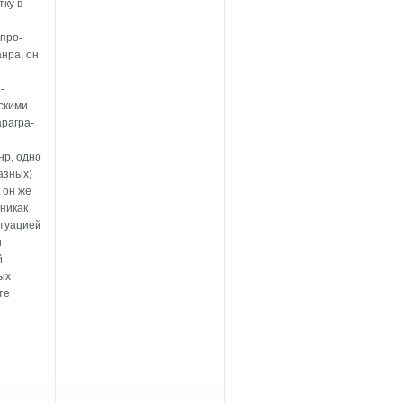
тку в
 про-
нра, он
-
скими
рагра-
нр, одно
азных)
 он же
никак
итуацией
и
й
ных
те