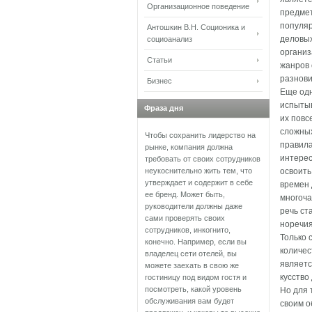
Организационное поведение
предмет
популяр
Антошкин В.Н. Соционика и
деловых
социоанализ
организ
Статьи
жанров 
разнови
Бизнес
Еще одн
испытыв
Фраза дня
их повс
сложных
Чтобы сохранить лидерство на
правила
рынке, компания должна
интерес
требовать от своих сотрудников
неукоснительно жить тем, что
освоить 
утверждает и содержит в себе
времен 
ее бренд. Может быть,
многоча
руководители должны даже
речь ст
сами проверять своих
норечия
сотрудников, инкогнито,
Только 
конечно. Например, если вы
количес
владелец сети отелей, вы
являетс
можете заехать в свою же
кусство
гостиницу под видом гостя и
посмотреть, какой уровень
Но для 
обслуживания вам будет
своим о