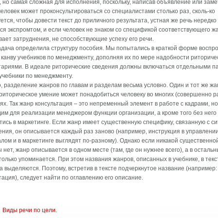
, но самая сложная для исполнения, поскольку, написав объявление или заме
 человек может проконсультироваться со специалистами столько раз, сколь-ко
ется, чтобы довести текст до приличного результата, устная же речь нередко
ся экспромтом, и если человек не знаком со спецификой соответствующего жа
ает затруднения, не способствующие успеху его речи.
адача определила структуру пособия. Мы попытались в краткой форме воспро
 канву учебников по менеджменту, дополняя их по мере надобности риториче
ариями. В идеале риторические сведения должны включаться отдельными па
учебники по менеджменту.
, разделение жанров по главам и разделам весьма условно. Один и тот же жа
 риторическое умение может понадобиться человеку во многих (совершенно р
ях. Так жанр консультация – это непременный элемент в работе с кадрами, но
им для реализации менеджером функции организации, а кроме того без него 
тись в маркетинге. Если жанр имеет существенную специфику, связанную с с
ния, он описывается каждый раз заново (например, инструкция в управлени
лом и в маркетинге выглядят по-разному). Однако если никакой существенно
 нет, жанр описывается в одном месте (там, где он нужнее всего), а в осталь
только упоминается. При этом названия жанров, описанных в учебнике, в текс
а выделяются. Поэтому, встретив в тексте подчеркнутое название (например:
тация), следует найти по оглавлению его описание.
Виды речи по цели.