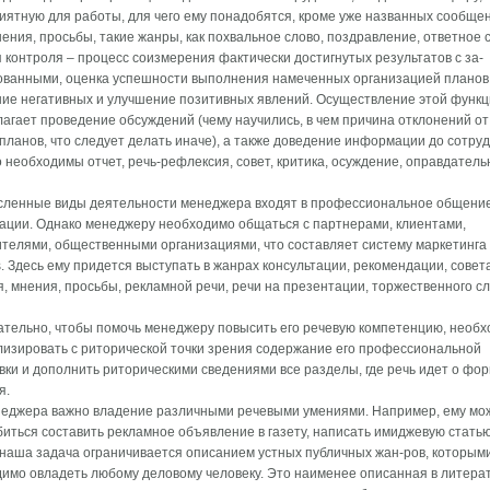
иятную для работы, для чего ему понадобятся, кроме уже названных сообще
ения, просьбы, такие жанры, как похвальное слово, поздравление, ответное 
 контроля – процесс соизмерения фактически достигнутых результатов с за-
ванными, оценка успешности выполнения намеченных организацией планов,
ие негативных и улучшение позитивных явлений. Осуществление этой функ
агает проведение обсуждений (чему научились, в чем причина отклонений от
планов, что следует делать иначе), а также доведение информации до сотруд
о необходимы отчет, речь-рефлексия, совет, критика, осуждение, оправдатель
сленные виды деятельности менеджера входят в профессиональное общение
ации. Однако менеджеру необходимо общаться с партнерами, клиентами,
телями, общественными организациями, что составляет систему маркетинга и
ns. Здесь ему придется выступать в жанрах консультации, рекомендации, совета
, мнения, просьбы, рекламной речи, речи на презентации, торжественного с
тельно, чтобы помочь менеджеру повысить его речевую компетенцию, необх
изировать с риторической точки зрения содержание его профессиональной
вки и дополнить риторическими сведениями все разделы, где речь идет о фо
я.
еджера важно владение различными речевыми умениями. Например, ему мо
иться составить рекламное объявление в газету, написать имиджевую статью и
наша задача ограничивается описанием устных публичных жан-ров, которым
имо овладеть любому деловому человеку. Это наименее описанная в литера