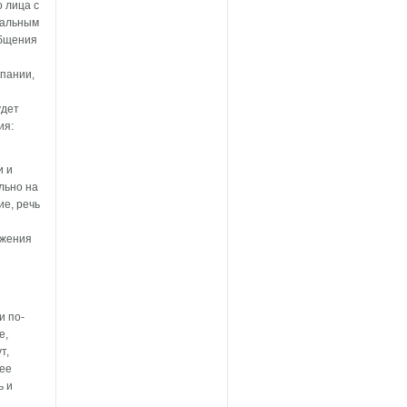
 лица с
иальным
общения
мпании,
удет
ия:
и и
льно на
ие, речь
-жения
и по-
е,
т,
 ее
ь и