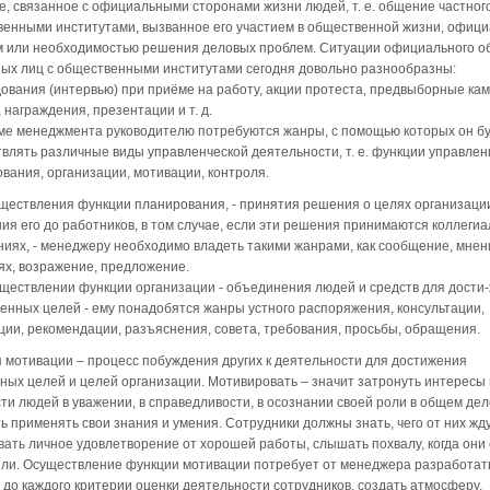
, связанное с официальными сторонами жизни людей, т. е. общение частного
енными институтами, вызванное его участием в общественной жизни, офиц
м или необходимостью решения деловых проблем. Ситуации официального 
ых лиц с общественными институтами сегодня довольно разнообразны:
ования (интервью) при приёме на работу, акции протеста, предвыборные ка
 награждения, презентации и т. д.
ме менеджмента руководителю потребуются жанры, с помощью которых он б
влять различные виды управленческой деятельности, т. е. функции управлен
вания, организации, мотивации, контроля.
ществления функции планирования, - принятия решения о целях организаци
ия его до работников, в том случае, если эти решения принимаются коллегиа
иях, - менеджеру необходимо владеть такими жанрами, как сообщение, мнен
ях, возражение, предложение.
ществлении функции организации - объединения людей и средств для дости
енных целей - ему понадобятся жанры устного распоряжения, консультации,
ции, рекомендации, разъяснения, совета, требования, просьбы, обращения.
 мотивации – процесс побуждения других к деятельности для достижения
ных целей и целей организации. Мотивировать – значит затронуть интересы 
ти людей в уважении, в справедливости, в осознании своей роли в общем дел
ь применять свои знания и умения. Сотрудники должны знать, чего от них жду
ать личное удовлетворение от хорошей работы, слышать похвалу, когда они
ли. Осуществление функции мотивации потребует от менеджера разработат
 до каждого критерии оценки деятельности сотрудников, создать атмосферу,