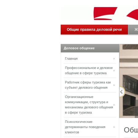
Общие правила деловой речи
Ж
Деловое общение
Главная
Профессиональное и деловое
общение в сфере туризма
Работник сферы туризма как
субъект делового общения
Организационные
коммуникации, структура и
механизмы делового общения
в сфере туризма
Психологические
детерминанты поведения
Общ
клиентов