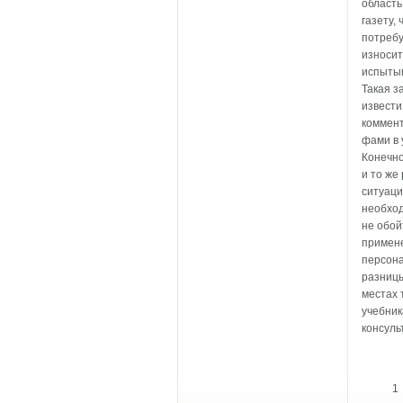
область
газету,
потребу
износит
испытыв
Такая з
извести
коммент
фами в 
Конечно
и то же
ситуаци
необход
не обой
примене
персона
разницы
местах 
учебник
консуль
1