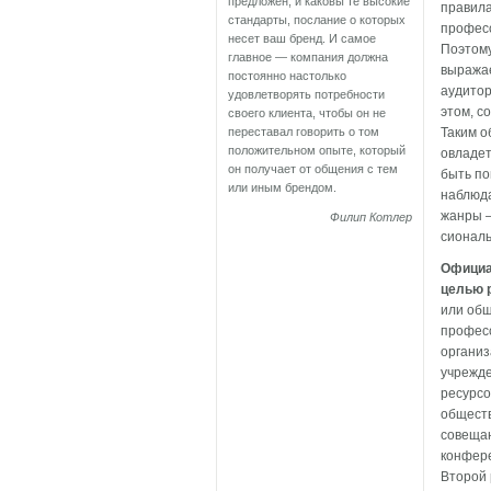
предложен, и каковы те высокие
правила
стандарты, послание о которых
професс
несет ваш бренд. И самое
Поэтому
главное — компания должна
выражае
постоянно настолько
аудитор
удовлетворять потребности
этом, с
своего клиента, чтобы он не
переставал говорить о том
Таким о
положительном опыте, который
овладет
он получает от общения с тем
быть по
или иным брендом.
наблюда
жанры –
Филип Котлер
сиональ
Официа
целью 
или общ
професс
организ
учрежде
ресурсов
обществ
совещан
конфере
Второй