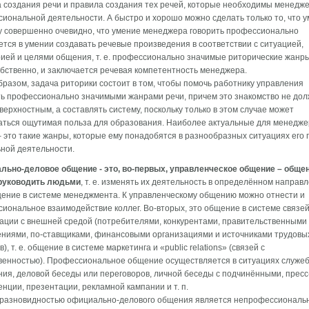
 создания речи и правила создания тех речей, которые необходимы менедже
иональной деятельности. А быстро и хорошо можно сделать только то, что 
 совершенно очевидно, что умение менеджера говорить профессионально
тся в умении создавать речевые произведения в соответствии с ситуацией,
ией и целями общения, т. е. профессионально значимые риторические жанры
обственно, и заключается речевая компетентность менеджера.
бразом, задача риторики состоит в том, чтобы помочь работнику управления
ь профессионально значимыми жанрами речи, причем это знакомство не до
верхностным, а составлять систему, поскольку только в этом случае может
ться ощутимая польза для образования. Наиболее актуальные для менедже
 это такие жанры, которые ему понадобятся в разнообразных ситуациях его
ной деятельности.
льно-деловое общение - это, во-первых, управленческое общение – общен
руководить людьми
, т. е. изменять их деятельность в определённом направ
ение в системе менеджмента. К управленческому общению можно отнести и
иональное взаимодействие коллег. Во-вторых, это общение в системе связе
ации с внешней средой (потребителями, конкурентами, правительственными
ниями, по-ставщиками, финансовыми организациями и источниками трудовы
), т. е. общение в системе маркетинга и «public relations» (связей с
енностью). Профессиональное общение осуществляется в ситуациях служеб
ия, деловой беседы или переговоров, личной беседы с подчинёнными, пресс
нции, презентации, рекламной кампании и т. п.
 разновидностью официально-делового общения является непрофессиональ