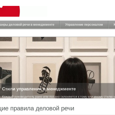
анры деловой речи в менеджменте
Управление персоналом
Стили управления в менеджменте
Каждый руководитель рано или поздно склоняется к тому или иному стилю 
менеджм...
ие правила деловой речи