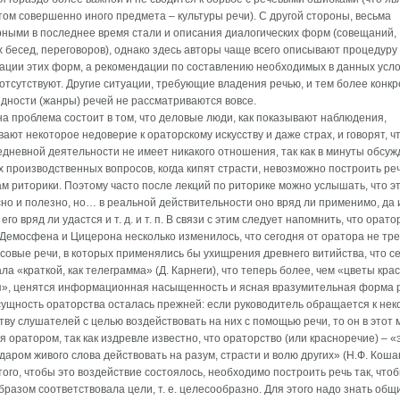
ом совершенно иного предмета – культуры речи). С другой стороны, весьма
ными в последнее время стали и описания диалогических форм (совещаний,
 бесед, переговоров), однако здесь авторы чаще всего описывают процедуру
ации этих форм, а рекомендации по составлению необходимых в данных усл
отсутствуют. Другие ситуации, требующие владения речью, и тем более конк
дности (жанры) речей не рассматриваются вовсе.
а проблема состоит в том, что деловые люди, как показывают наблюдения,
ают некоторое недоверие к ораторскому искусству и даже страх, и говорят, чт
едневной деятельности не имеет никакого отношения, так как в минуты обсу
 производственных вопросов, когда кипят страсти, невозможно построить ре
м риторики. Поэтому часто после лекций по риторике можно услышать, что э
но и полезно, но… в реальной действительности оно вряд ли применимо, да 
его вряд ли удастся и т. д. и т. п. В связи с этим следует напомнить, что орато
Демосфена и Цицерона несколько изменилось, что сегодня от оратора не тр
совые речи, в которых применялись бы ухищрения древнего витийства, что се
ала «краткой, как телеграмма» (Д. Карнеги), что теперь более, чем «цветы крас
», ценятся информационная насыщенность и ясная вразумительная форма р
сущность ораторства осталась прежней: если руководитель обращается к не
тву слушателей с целью воздействовать на них с помощью речи, то он в этот
я оратором, так как издревле известно, что ораторство (или красноречие) – «э
 даром живого слова действовать на разум, страсти и волю других» (Н.Ф. Коша
того, чтобы это воздействие состоялось, необходимо построить речь так, что
бразом соответствовала цели, т. е. целесообразно. Для этого надо знать общ