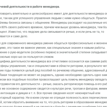
ечевой деятельности в работе менеджера
.
говорить влиятельно и целесообразно имеет для деятельности менеджера о
е, так как для успешного управления людьми с ними нужно общаться. Практи
блемы бизнеса связаны с общением. Менеджеры расходуют на различные его
 80% своего рабочего времени, причем чем выше уровень менеджера, тем б
оцент. Известно, что людские дела связываются речью, и если речь не та, то
вается и само дело.
 для современного менеджера умение общаться профессионально и жизнен
имо, это такое же важное умение, как специальные знания и навыки работы.
ение о руко-водителе (особенно первое) в значительной степени складывает
асколько хоро-шо он пользуется словом.
цифика деятельности менеджера все отчетливее осознается как самими рабо
сферы управления, так и специалистами в области риторики, в результате чег
ие годы появился целый ряд пособий по речевому общению, адресованный 
Такая тенденция не может не радовать, однако необходимо сделать одно зам
ески все подобные пособия провозглашают цель помочь менеджеру овладеть
трументом его деятельности – речью, оказать риторическую помощь в его ра
е же основное содержание сводится к культуре речи, тропам и фигурам, мимик
 интонации и дикции и т. п. Все прочие сведения носят неконкретный или
тарный характер. Ни в коем случае не отрицая полезность всех перечислен
й, хотим обратить внимание на то, что роль риторики в образовании менедж
я гораздо более важной и не сводится к борьбе с речевыми ошибками (что яв