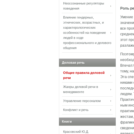
Неосознанные регуляторы
Роль р
поведения
Умение 
Влияние гендерных,
этнических, возрастных, и
значени
характерологических
все про
особенностей на поведение
среднем
людей в ходе
этот пр
профессионального и делового
разлажи
общения
Поэтому
необход
Деловая речь
Впечатл
тому, н
Общие правила деловой
Эта спе
речи
никами 
Жанры деловой речи в
последн
менеджменте
людям. 
Практич
Управление персоналом
ным инс
Конфликт и речь
практик
жестам,
Книги
фрагмен
сведени
Красовский Ю.Д.
являетс