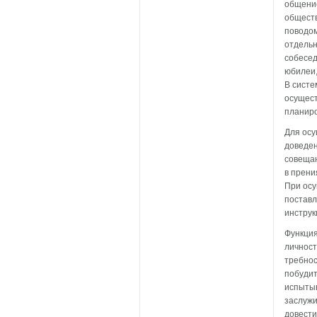
общение
обществ
поводо
отдельн
собесед
юбилеи,
В систе
осущест
планиро
Для осу
доведен
совещан
в прени
При осу
поставл
инструк
Функция
личност
требнос
побудит
испытыв
заслужи
довести