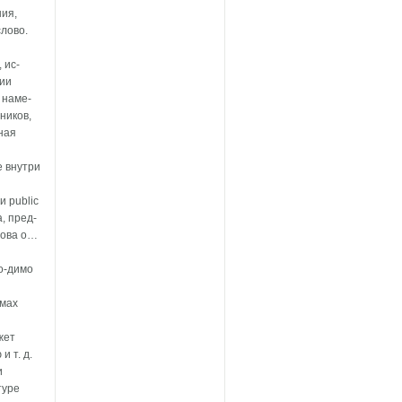
ния,
слово.
 ис-
ции
 наме-
ников,
ная
 внутри
 public
, пред-
лова о…
о-димо
рмах
жет
 т. д.
и
туре