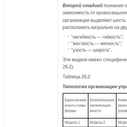
Второй стадией
познания о
зависимость от
организацион
организации выделяют шесть 
расположить визуально на дву
"негибкость — гибкость";
"жесткость — мягкость";
"узость — широта".
Эти модели имеют специфичес
26.2).
Таблица 26.2
Типология организации уп
Единоличная
Коллегиальная
Кома
власть главы
организация
орга
фирмы
власти
упра
Модель 1
Модель 2
Моде