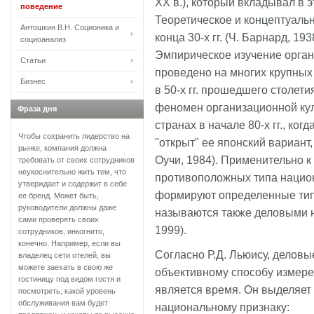
XX в.), который вкладывал в 
поведение
Теоретическое и концептуаль
Антошкин В.Н. Соционика и
конца 30-х гг. (Ч. Барнард, 19
социоанализ
Эмпирическое изучение орга
Статьи
проведено на многих крупных
Бизнес
в 50-х гг. прошедшего столет
феномен организационной ку
Фраза дня
странах в начале 80-х гг., к
Чтобы сохранить лидерство на
"открыт" ее японский вариант
рынке, компания должна
Оучи, 1984). Применительно 
требовать от своих сотрудников
неукоснительно жить тем, что
противоположных типа нацио
утверждает и содержит в себе
формируют определенные тип
ее бренд. Может быть,
руководители должны даже
называются также деловыми н
сами проверять своих
1999).
сотрудников, инкогнито,
конечно. Например, если вы
Согласно Р.Д. Льюису, делов
владелец сети отелей, вы
можете заехать в свою же
объективному способу измере
гостиницу под видом гостя и
является время. Он выделяет 
посмотреть, какой уровень
обслуживания вам будет
национальному признаку: