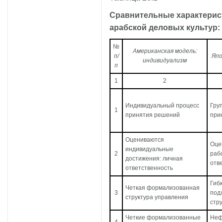
Сравнительные характерист
арабской деловых культур:
№
Американская модель:
п/
Япо
индивидуализм
п
1
2
Индивидуальный процесс
Гру
1
принятия решений
при
Оцениваются
Оце
индивидуальные
2
раб
достижения: личная
отв
ответственность
Гиб
Четкая формализованная
3
под
структура управления
стр
Четкие формализованные
Неф