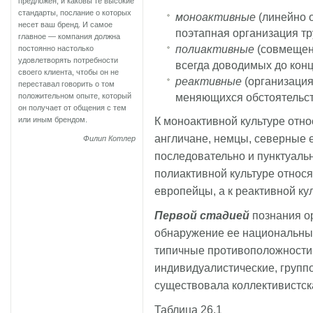
предложен, и каковы те высокие
стандарты, послание о которых
моноактивные
(линейно 
несет ваш бренд. И самое
поэтапная организация тр
главное — компания должна
полиактивные
(совмещени
постоянно настолько
удовлетворять потребности
всегда доводимых до конц
своего клиента, чтобы он не
реактивные
(организация
переставал говорить о том
меняющихся обстоятельст
положительном опыте, который
он получает от общения с тем
К моноактивной культуре отно
или иным брендом.
англичане, немцы, северные 
Филип Котлер
последовательно и пунктуальн
полиактивной культуре относ
европейцы, а к реактивной ку
Первой стадией
познания о
обнаружение ее национальных
типичные противоположности
индивидуалистические, групп
существовала коллективистска
Таблица 26.1