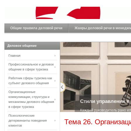
Общие правила деловой речи
Жанры деловой речи в менедж
Деловое общение
Главная
Профессиональное и деловое
общение в сфере туризма
Работник сферы туризма как
субъект делового общения
Организационные
коммуникации, структура и
Стили управления в
механизмы делового общения
в сфере туризма
Каждый руководитель рано ил
Психологические
менеджм...
Тема 26. Организа
детерминанты поведения
клиентов