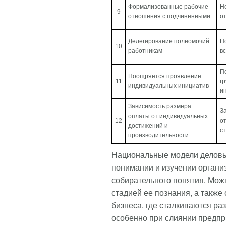
Формализованные рабочие
Н
9
отношения с подчиненными
о
Делегирование полномочий
П
10
работникам
вс
П
Поощряется проявление
11
гр
индивидуальных инициатив
и
Зависимость размера
З
оплаты от индивидуальных
12
о
достижений и
с
производительности
Национальные модели деловы
понимании и изучении органи
собирательного понятия. Можн
стадией ее познания, а такж
бизнеса, где сталкиваются р
особенно при слиянии предпр