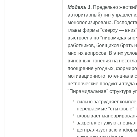
Модель 1
. Предельно жесткий
авторитарный) тип управлени
монополизирована. Господст
главы фирмы "сверху — вниз"
выстроена по "пирамидальном
работников, боящихся брать н
многих вопросов. В этих усло
виновных, гонения на несогл
поощрение угодных, формиро
мотивационного потенциала с
нетворческие продукты труда
"Пирамидальная" структура у
сильно затрудняет компл
нерешаемые "стыковые" 
сковывает маневрировани
закрепляет узкую специал
централизует всю информ
руководителя фирмы.