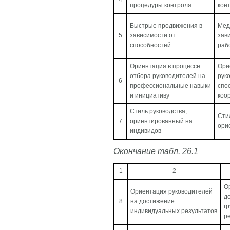
4
процедуры контроля
кон
Быстрые продвижения в
Мед
5
зависимости от
зав
способностей
раб
Ориентация в процессе
Ори
отбора руководителей на
рук
6
профессиональные навыки
спо
и инициативу
коо
Стиль руководства,
Сти
7
ориентированный на
ори
индивидов
Окончание табл. 26.1
1
2
О
Ориентация руководителей
д
8
на достижение
г
индивидуальных результатов
р