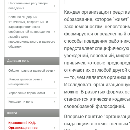
]
Неосознанные регуляторы
поведения
Каждая организация представ
Влияние гендерных,
образование, которое "живет
этнических, возрастных, и
закономерностям, неповторим
характерологических
особенностей на поведение
формируется определенный 
людей в ходе
способы поведения работнико
профессионального и делового
общения
представляет специфическую 
убеждений, верований, мифов,
Деловая речь
привычек, которые предопред
отличают их от любой другой 
Общие правила деловой речи
— то, чем является организа
Жанры деловой речи в
Исследовать организационную
менеджменте
можно. В развитых формах ос
Управление персоналом
становятся этические кодекс
Конфликт и речь
своеобразной философией.
Книги
Впервые понятие "организаци
Красовский Ю.Д.
выдающимся отечественным "пс
Организационное