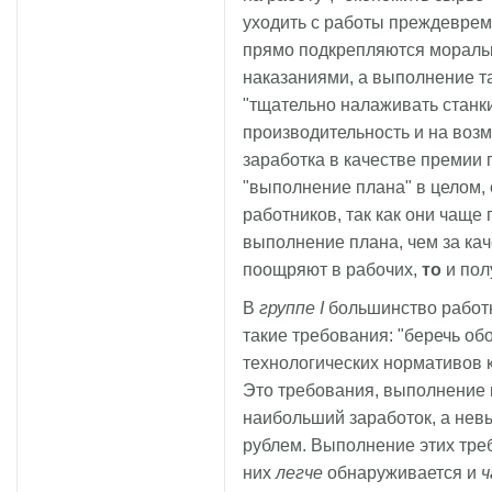
уходить с работы преждевреме
прямо подкрепляются морал
наказаниями, а выполнение та
"тщательно налаживать станки
производительность и на воз
заработка в качестве премии 
"выполнение плана" в целом,
работников, так как они чаще
выполнение плана, чем за кач
поощряют в рабочих,
то
и пол
В
группе I
большинство работ
такие требования: "беречь об
технологических нормативов к
Это требования, выполнение 
наибольший заработок, а не
рублем. Выполнение этих треб
них
легче
обнаруживается и
ч