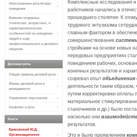
Комплексные исследования и
Неосознанные регуляторы
поведения
работников начались в отечес
прошедшего столетия. К этом
Влияние гендерных,
этнических, возрастных, и
трудового энтузиазма сотрудн
характерологических
главным фактором в обеспече
особенностей на поведение
людей в ходе
совершенствование
системы
профессионального и делового
стройками на основе новых н
общения
передовых предприятиях ста
поведением рабочих, основан
Деловая речь
конечных результатов и харак
Общие правила деловой речи
созревал опыт
объединения
Жанры деловой речи в
деятельности таким образом,
менеджменте
путем корректировки оплаты по
Управление персоналом
материальное стимулирование
Конфликт и речь
станочников и др.) было пост
насколько они
взаимодейст
Книги
результатов.
Красовский Ю.Д.
Это и было проявлением
ком
Организационное