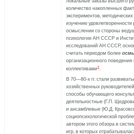
локальные заказы высшего ру
количество накопленных факт
экспериментов, методических
изучению удовлетворенности 
осмыслении со стороны ведущ
психологии АН СССР и Инстит
исследований АН СССР, основа
считать периодом более
осмы
организационного поведения 
1
коллективами
.
В 70—80-х гг. стали развива
хозяйственных руководителей 
способы обучающего консульт
деятельностные (Г.П. Щедровиц
и ансамблевые (Ю.Д. Красовс
социопсихологической пробл
автором этого обзора в сист
игр, в которых отрабатывала