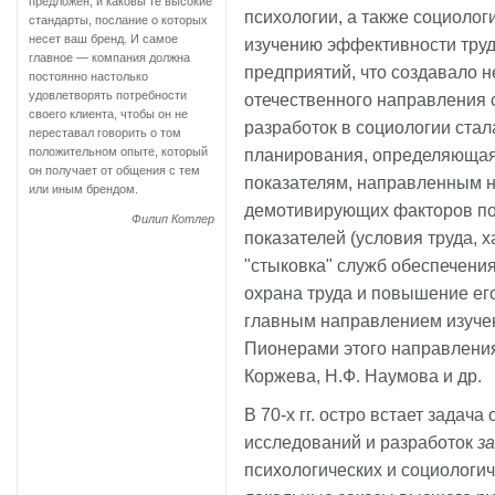
предложен, и каковы те высокие
психологии, а также социолог
стандарты, послание о которых
несет ваш бренд. И самое
изучению эффективности тру
главное — компания должна
предприятий, что создавало 
постоянно настолько
удовлетворять потребности
отечественного направления 
своего клиента, чтобы он не
разработок в социологии стала
переставал говорить о том
положительном опыте, который
планирования, определяющая 
он получает от общения с тем
показателям, направленным 
или иным брендом.
демотивирующих факторов по
Филип Котлер
показателей (условия труда, х
"стыковка" служб обеспечения
охрана труда и повышение ег
главным направлением изучен
Пионерами этого направления
Коржева, Н.Ф. Наумова и др.
В 70-х гг. остро встает задач
исследований и разработок
з
психологических и социологи