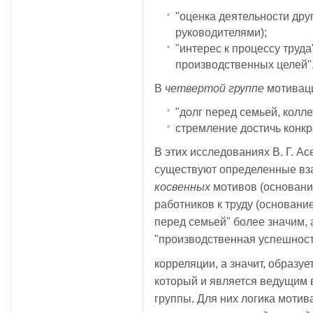
"оценка деятельности друг
руководителями);
"интерес к процессу труда
производственных целей",
В
четвертой группе
мотиваци
"долг перед семьей, колл
стремление достичь конк
В этих исследованиях В. Г. Ас
существуют определенные вз
косвенных
мотивов (основание
работников к труду (основание
перед семьей" более значим, 
"производственная успешност
корреляции, а значит, образуе
который и является ведущим 
группы. Для них логика мотив