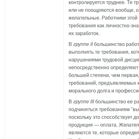
контролируется труднее. Те 
или не поощряются вообще, о
желательные. Работники этой
требования как личностно-зн
их заработок.
В
группе II
большинство работ
выполнять те требования, ко
нарушениями трудовой дисцип
непосредственно определяют 
большей степени, чем первая
требований, предъявляемых к
морального долга и професс
В
группе III
большинство ее ра
подчиняться требованиям "вы
поскольку это способствует д
продукция — оплата. Желате
являются те, которые опреде