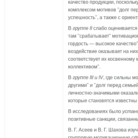
качество продукции, поскольк
комплексом мотивов "долг пе
успешность", а также с ориен
В
группе II
слабо оценивается 
там "срабатывает" мотиваци
гордость — высокое качеств
воздействие оказывает на них
соответствует их косвенному
коллективом".
В
группе III и IV
, где сильны м
другими" и "долг перед семье
личностно-значимыми оказал
которые становятся известны
В исследованиях было
устан
позитивные санкции, связан
В. Г. Асеев и В. Г. Шахова изу
групповую мотивационную сф