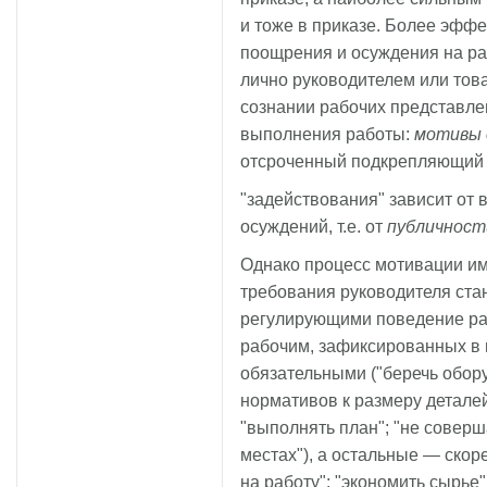
и тоже в приказе. Более эф
поощрения и осуждения на ра
лично руководителем или това
сознании рабочих представле
выполнения работы:
мотивы 
отсроченный подкрепляющий 
"задействования" зависит от
осуждений, т.е. от
публичност
Однако процесс мотивации им
требования руководителя ста
регулирующими поведение раб
рабочим, зафиксированных в 
обязательными ("беречь обору
нормативов к размеру деталей
"выполнять план"; "не соверш
местах"), а остальные — ско
на работу"; "экономить сырье"