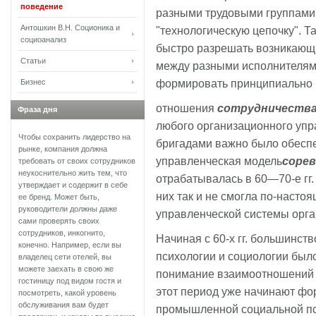
поведение
разными трудовыми группами
Антошкин В.Н. Соционика и
"технологическую цепочку". Т
социоанализ
быстро разрешать возникающ
Статьи
между разными исполнителями
формировать принципиально н
Бизнес
отношения
сотрудничеств
Фраза дня
любого организационного упр
Чтобы сохранить лидерство на
бригадами важно было обесп
рынке, компания должна
управленческая модель
соре
требовать от своих сотрудников
неукоснительно жить тем, что
отрабатывалась в 60—70-е гг.
утверждает и содержит в себе
них так и не смогла по-насто
ее бренд. Может быть,
руководители должны даже
управленческой системы орга
сами проверять своих
сотрудников, инкогнито,
Начиная с 60-х гг. большинст
конечно. Например, если вы
психологии и социологии был
владелец сети отелей, вы
можете заехать в свою же
понимание взаимоотношений р
гостиницу под видом гостя и
этот период уже начинают ф
посмотреть, какой уровень
обслуживания вам будет
промышленной социальной пси