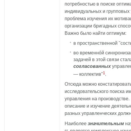
потребностью в поиске оптим
индивидуальных и групповых 
проблема изучения их мотива
организации бригадных спос
Важно было найти оптимум:
в пространственной "сост
во временнóй синхрониза
задачей в этой связи ста
согласованных
управлен
1
— коллектив"
.
Отсюда можно констатировать, 
исследовательского поиска и
управления на производстве. 
описание и изучение деятель
разных управленческих должн
Наиболее
значительным
на
гг. является комплексное изу