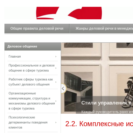
Общие правила деловой речи
Жанры деловой речи в менедж
Деловое общение
Главная
Профессиональное и деловое
общение в сфере туризма
Работник сферы туризма как
субъект делового общения
Организационные
коммуникации, структура и
Стили управления в
механизмы делового общения
в сфере туризма
Каждый руководитель рано ил
Психологические
менеджм...
2.2. Комплексные и
детерминанты поведения
клиентов