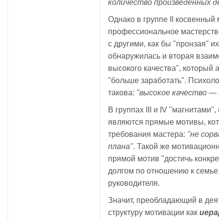
количество произведенных д
Однако в группе II косвенный 
профессиональное мастерств
с другими, как бы "пронзая" их
обнаружилась и вторая взаим
высокого качества", который
"больше заработать". Психол
такова:
"высокое качество —
В группах III и IV "магнитам
являются прямые мотивы, кот
требования мастера:
"не сор
плана"
. Такой же мотивационн
прямой мотив "достичь конкре
долгом по отношению к семье
руководителя.
Значит, преобладающий в дея
структуру мотивации как
иера