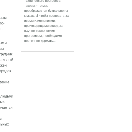
технического прогресса
таковы, что мир
преображается буквально на
глазах. И чтобы поспевать за
овым
всеми изменениями,
ио­
происходящими вслед за
ть
научно-техническим
прогрессом, необходимо
постоянно держать...
ых и
ции
трудник,
циальный
лжен
орядок
ждение
 людьми
ться
ичается
м
льных