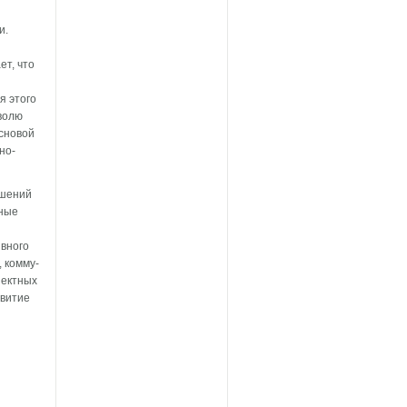
и.
ет, что
я этого
 волю
основой
но-
ошений
вные
ивного
 комму­
пектных
звитие