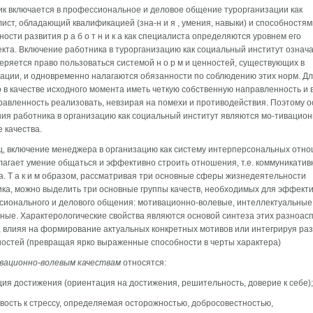
к включается в профессиональное и деловое общение турорганизации как
ист, обладающий квалификацией (зна-н и я , умения, навыки) и способностям
ости развития р а б о т н и к а как специалиста определяются уровнем его
кта. Включение работника в турорганизацию как социальный ин­ститут означа
еряется право пользоваться системой н о р м и ценностей, существующих в
ации, и одновремен­но налагаются обязанности по соблюдению этих норм. Дл
 о в качестве исходного момента иметь четкую собственную направленность и
равленность реализовать, невзи­рая на помехи и противодействия. Поэтому 
ия работника в организацию как социальный институт являются мо-тивацион
 качества.
ц, включение менеджера в организацию как систему интерперсональных отн
агает умение общаться и эффективно строить отношения, т.е. коммуникати
а. Т а к и м образом, рассматривая три основные сферы жизнедея­тельности
ка, можно выделить три основные группы ка­честв, необходимых для эффект
ионального и дело­вого общения: мотивационно-волевые, интеллектуальные,
ные. Характерологические свойства являются основой син­теза этих разноас
, влияя на формирование акту­альных конкретных мотивов или интегрируя ра
ос­тей (превращая ярко выраженные способности в черты характера)
вационно-волевым качествам
относятся:
ия достижения (ориентация на достижения, решитель­ность, доверие к себе);
вость к стрессу, определяемая осторожностью, добро­совестностью,