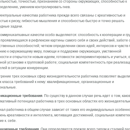
льностью, точностью, признанием со сто­роны окружающих, способностью к
еделению, умением контролировать гнев.
ектуальные качества
работника прежде всего связаны с креативностью и
стью к риску, гибкостью мышления и способностью быстро и точно решать
одные задачи.
коммуникативных качеств
особо выделяются: способ­ность к кооперации и г
 проявляющаяся в реф­лексии картины самого себя и своих действий, заботе 
ственных способностей; четком определении своих идей, интересов и чувств 
нию к окружающему миру, помо­щи и поддержке окружающих, умственной
ости и от­крытости новым идеям, готовности экспериментировать и учить­ся,
ной установке к групповой работе; социальная компетентность при реализац
елей в ситуации конку­ренции.
рение трех основных сфер жизнедеятельности работ­ника позволяет выдели
 класса требований к нему: квалификационные, организационные и
ональные.
икационные требования
. По существу в дан­ном случае речь идет о том, како
кативный потенциал работника в трех основных областях его жизнедеятельн
ал работника в общем случае зависит от таких его ин­дивидуальных особенн
вень креативности и интел­лекта, мотивация достижений, социальная компете
ие к. себе.
зационные требования
. Они определяются прежде всего типом и стадией ра