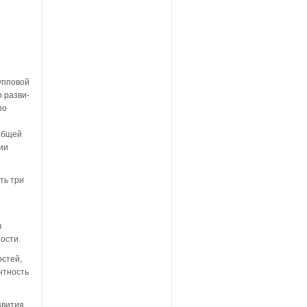
рупповой
о разви­
по
 общей
ии
ть три
в
ости.
остей,
нтность
звития