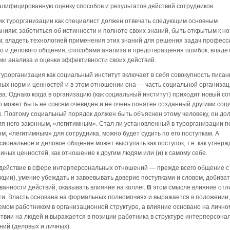
алифицированную оценку способов и результатов действий со­трудников.
к турорганизации как специалист должен отвечать сле­дующим основным
ниям: заботиться об истинности и пол­ноте своих знаний, быть открытым к н
; владеть тех­нологией применения этих знаний для решения задач професс
о и делового общения, способами анализа и предотвра­щения ошибок; владе
и анализа и оценки эффективно­сти своих действий.
урорганизация как социальный институт включает в себя совокупность писан
ых норм и ценностей и в этом отношении она — часть социальной организа
а. Однако когда в организацию (как социальный институт) прихо­дит новый со
о может быть не совсем очевиден и не очень понятен созданный другими со
. По­этому социальный порядок должен быть объяснен этому челове­ку, он до
ля него законным, «легитимным». Стал ли установленный в турорганизации п
м, «легитим­ным» для сотрудника, можно будет судить по его поступкам. А
иональное и деловое общение может выступать как по­ступок, т.е. как утвер
 иных ценностей, как отно­шение к другим людям или (и) к самому себе.
действие в сфере интерперсональных отношений — прежде всего общение с
кции), умение убеждать и завоевывать доверие поступками и словом, добива
­ванности действий, оказывать влияние на коллег.
В
этом смысле влияние отл
ти. Власть основана на формальных полномочиях и выражается в положении,
мом работни­ком в организационной структуре, а влияние основано на лич­но
твии на людей и выражается в позиции работника в структуре интерперсона
ий (деловых и личных).