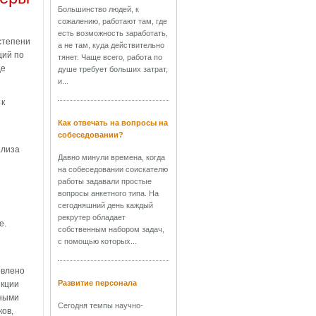
Большинство людей, к
сожалению, работают там, где
есть возможность заработать,
степени
а не там, куда действительно
ций по
тянет. Чаще всего, работа по
де
душе требует больших затрат,
и...
 к
Как отвечать на вопросы на
собеседовании?
ализа
Давно минули времена, когда
на собеседовании соискателю
работы задавали простые
вопросы анкетного типа. На
сегодняшний день каждый
рекрутер обладает
е.
собственным набором задач,
с помощью которых...
овлено
Развитие персонала
нкции
нными
Сегодня темпы научно-
ков,