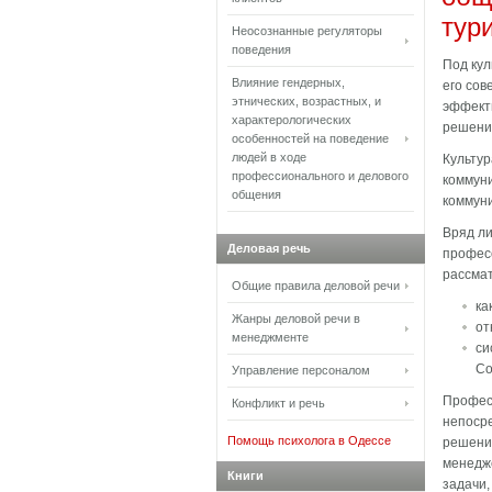
тур
Неосознанные регуляторы
поведения
Под кул
Влияние гендерных,
его сов
этнических, возрастных, и
эф­фект
характерологических
решени
особенностей на поведение
людей в ходе
Культур
профессионального и делового
коммун
общения
коммуни
Вряд ли
Деловая речь
професс
рассмат
Общие правила деловой речи
ка
Жанры деловой речи в
от
менеджменте
си
Со
Управление персоналом
Професс
Конфликт и речь
непоср
Помощь психолога в Одессе
решение
менедже
Книги
задачи,