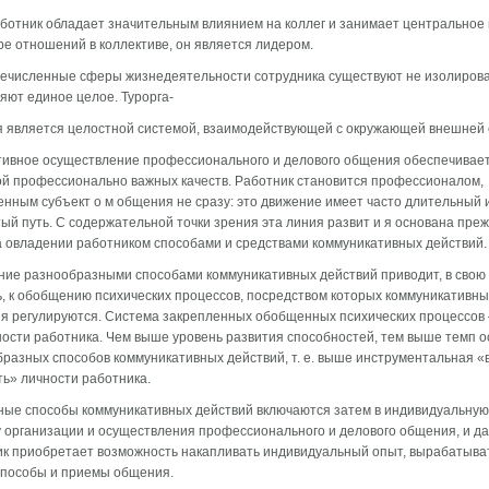
ботник обладает значительным влиянием на коллег и занимает центральное 
ре отношений в коллекти­ве, он является лидером.
ечисленные сферы жизнедеятельности сотрудника су­ществуют не изолирова
яют единое целое. Турорга-
 является целостной системой, взаимодействующей с ок­ружающей внешней 
ивное осуществление профессионального и делового общения обеспечивае
й профессионально важных качеств. Работник становится профессионалом,
нным субъек­т о м общения не сразу: это движение имеет часто длительный 
ый путь. С содержательной точки зрения эта линия разви­т и я основана пре
а овладении работником способами и средствами коммуникативных действий.
ие разнообразными способами коммуникативных дей­ствий приводит, в свою
, к обобщению психических про­цессов, посредством которых коммуникативн
я регули­руются. Система закрепленных обобщенных психических процес­сов
ости работника. Чем выше уровень развития способностей, тем выше темп 
разных способов коммуникативных действий, т. е. выше инструментальная «
ь» личности работника.
ные способы коммуникативных действий включаются затем в индивидуальную
 организации и осуществления профессионального и делового общения, и д
к при­обретает возможность накапливать индивидуальный опыт, выра­батыва
способы и приемы общения.