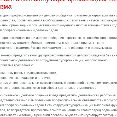
изма
ьтурой профессионального и делового общения пони­мается характеристика 
ершенства, проявляюще­гося в соблюдении разработанных наукой рекоменда
ивной организации и осуществлению коммуникативного вза­имодействия в хо
я профессиональных и деловых задач.
а профессионального и делового общения отражается в способах подготовки
икативному взаимодействию, применяемых методах и приемах в ходе
кативного взаи­модействия, избираемом стиле общения и его результатах.
 можно определить культуру профессионального и де­лового общения без ан
иональной деятельности со­трудников турорганизации, которую можно
ривать в трех планах:
к систему разных видов деятельности;
ношения в социальном институте;
стему интерперсональных (межличностных) отношений в трудовом коллектив
ответственно выделяются три сферы дея­тельности менеджера.
иональное и деловое общение в ходе предметной дея­тельности работника
едственно связано с выполнением профессиональных обязанностей и обусл
м про­фессиональных задач. Если сотрудник турорганизации выполняет фу
ра, то посредством профессионального обще­ния он ставит перед подчине
 оказывает им помощь в решении проблем, обучает и консультирует сотрудни