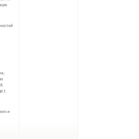
­ную
нностей
ти;
во
й,
р.);
ного и