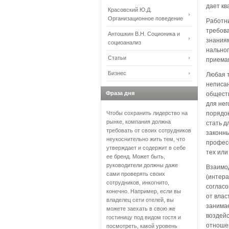
дает кв
Красовский Ю.Д.
Организационное поведение
Работни
требова
Антошкин В.Н. Соционика и
знаниям
социоанализ
нальног
Статьи
приемам
Бизнес
Любая т
неписан
Фраза дня
обществ
для нег
Чтобы сохранить лидерство на
порядок
рынке, компания должна
стать д
требовать от своих сотрудников
законны
неукоснительно жить тем, что
професс
утверждает и содержит в себе
тех или
ее бренд. Может быть,
руководители должны даже
Взаимо
сами проверять своих
(интера
сотрудников, инкогнито,
согласо
конечно. Например, если вы
от влас
владелец сети отелей, вы
занимае
можете заехать в свою же
воздейс
гостиницу под видом гостя и
отношен
посмотреть, какой уровень