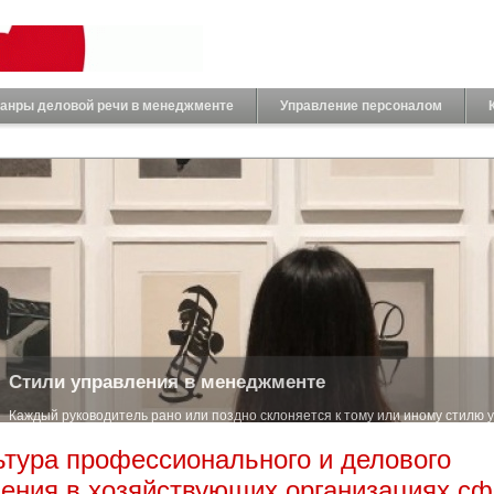
анры деловой речи в менеджменте
Управление персоналом
Стили управления в менеджменте
Каждый руководитель рано или поздно склоняется к тому или иному стилю 
менеджм...
ьтура профессионального и делового
ения в хозяйствующих организациях с