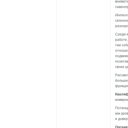
внимате
самоопр
Интелл
склонно
разнор
Среди
работе,
тии соб
отноше
подвижн
позитив
своих ц
Рассмот
больших
функци
Квалиф
коммуни
Потенци
как уро
и до­вер
Органи