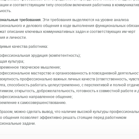
ации и соответ­ствующим типу способом включения работника в коммуникатив
ность.
ональные требования
. Эти требования выде­ляются на уровне анализа
сионального и делового обще­ния в ходе выполнения функциональных обяза
­жат описание ключевых коммуникативных задач и соответствую­щих им черт
ия и личности.
димые качества работника:
офессиональная эрудиция (компетентность);
щая культура;
временное творческое мышление;
офессиональное мастерство и организованность в повседнев­ной деятельнос
вокупность профессионально важных личных качеств (ответ­ственность, чувст
лга, способность работать целеустремлен­но, с перспективой и полной отдаче
тимизм, открытость, доброжелательность, готовность к совместной работе и д
офессионально направленное общение;
ремление к самосовершенствованию.
бразом, можно сделать вывод, что наличие высокой куль­туры профессиональ
го общения позволяет эффек­тивно решать стоящие перед работником
сиональные задачи.