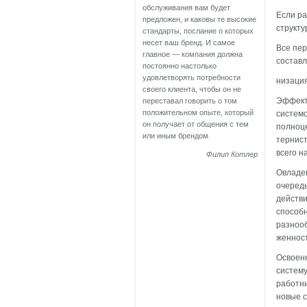
обслуживания вам будет
Если ра
предложен, и каковы те высокие
структу
стандарты, послание о которых
несет ваш бренд. И самое
Все пер
главное — компания должна
составл
постоянно настолько
удовлетворять потребности
низация
своего клиента, чтобы он не
Эффект
переставал говорить о том
положительном опыте, который
системо
он получает от общения с тем
полноце
или иным брендом.
тернист
всего н
Филип Котлер
Овладен
очередь
действи
способн
разнооб
женност
Освоен
систему
работни
новые 