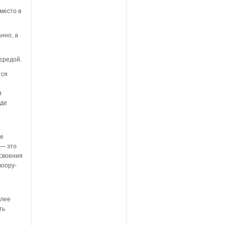
место в
нно, а
средой.
тся
и
жде
ые
 — это
освоения
воору­
алее
ть