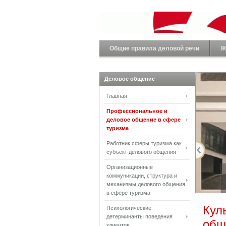
Общие правила деловой речи
Ж
Деловое общение
Главная
Профессиональное и
деловое общение в сфере
туризма
Работник сферы туризма как
субъект делового общения
Организационные
коммуникации, структура и
механизмы делового общения
в сфере туризма
Кул
Психологические
детерминанты поведения
общ
клиентов