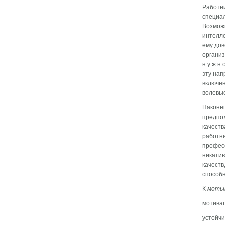
Работни
специал
Возможн
интелле
ему дов
организ
н у ж н
эту нап
включен
волевые
Наконе
предпол
качеств
работни
професс
никатив
качеств
способн
К
моты
мотивац
устойчи