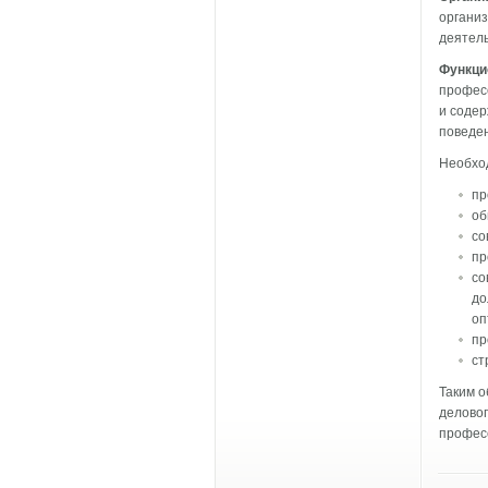
организ
деятель
Функци
профес
и содер
поведен
Необхо
пр
об
со
пр
со
до
оп
пр
ст
Таким о
делово
профес