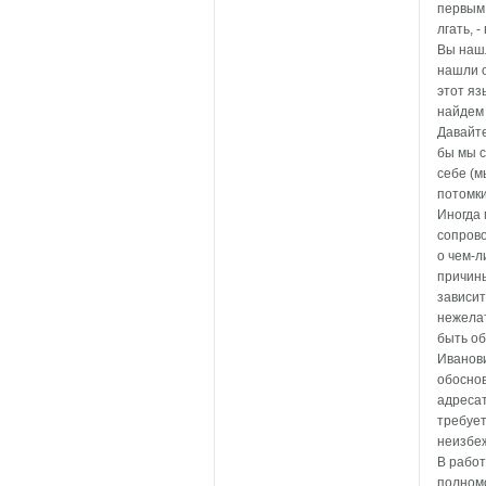
первым 
лгать, 
Вы нашл
нашли о
этот яз
найдем 
Давайте
бы мы с
себе (м
потомки
Иногда 
сопрово
о чем-л
причины
зависит
нежела
быть об
Иванови
обоснов
адресат
требует
неизбеж
В работ
полномо