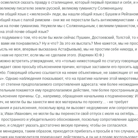
осмелился сказать правду о сталинщине, который первый призвал и себя, и 
- великому писателю земли русской, великому гуманисту Солженицыну.
и общий язык с «железной» леди, вы нашли общий язык с Бушем и Рейганом
бщий язык с папой римским - они же не перестали быть антикоммунистами -
ык на почве гуманизма. Неужели мы с Солженицыным, с великим гуманистом, 
на этой почве общий язык?
 подумаем о том, что если бы жили сейчас Пушкин, Достоевский, Толстой, то
 вами им понравились? Ну и что? За это их выслать? Мне кажется, мы не про
ысль не моя, впервые высказана Астафьевым), мы не простим себе никогда, и
 нам не простят, если мы не сделаем этого. (Карякин Ю.Ф.)
можно встретить утверждение, что «только нижестоящий по статусу говорящ
ждает свою просьбу объяснением причин, которые заставили его просить ад
ибо. Говорящий обычно ссылается на некие объективные, не зависящие от не
». Однако наблюдения показывают, что на практике наличие этой микротемы
 от степени предполагаемого сопротивления адресата: чем более неожидан
тельным покажется ему предполагаемое действие, тем более пространным 
ъяснение причины. Ср., например, обращения начальника к подчиненному: 
ч, не могли бы вы занести мне все материалы по проекту… - не требует
ания и разъяснения, поскольку вряд ли вызовет недоумение или сопротивле
а; Иван Иванович, не могли бы вы перенести свой отпуск с июля на октябрь… 
 пространного и убедительного обоснования, поскольку сопротивление адре
но, и следует указать достаточно вескую причину, чтобы он согласился.
е менеджера, таким образом, приходится прибегать к просьбе в тех случаях, к
чия как руководителя прекращают действовать и он не в праве воспользоват