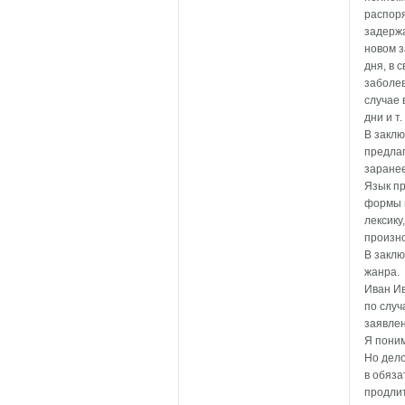
распор
задержа
новом з
дня, в 
заболев
случае 
дни и т. 
В заклю
предлаг
заранее
Язык п
формы п
лексику
произно
В заклю
жанра.
Иван Ив
по случ
заявлен
Я поним
Но дело
в обяза
продлит