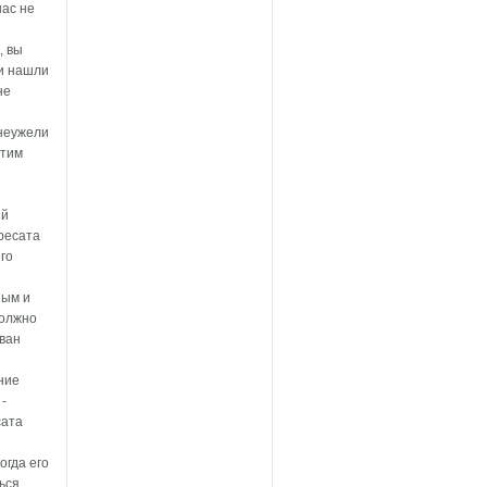
нас не
, вы
 и нашли
не
 неужели
стим
ий
ресата
го
ным и
должно
Иван
ние
-
сата
огда его
ься