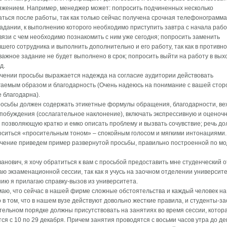
яжением. Например, менеджер может: попросить подчиненных несколько
ться после работы, так как только сейчас получена срочная телефонограмма
адании, к выполнению которого необходимо приступить завтра с начала рабо
связи с чем необходимо познакомить с ним уже сегодня; попросить заменить
шего сотрудника и выполнить дополнительно и его работу, так как в противн
важное задание не будет выполнено в срок; попросить выйти на работу в вы
д.
чении просьбы выражается надежда на согласие аудитории действовать
аемым образом и благодарность (Очень надеюсь на понимание с вашей стор
 благодарна).
росьбы должен содержать этикетные формулы обращения, благодарности, в
обуждения (сослагательное наклонение), включать экспрессивную и оценоч
, позволяющую кратко и емко описать проблему и вызвать сочувствие; речь д
ситься «просительным тоном» – спокойным голосом и мягкими интонациями.
чение приведем пример развернутой просьбы, правильно построенной по м
анович, я хочу обратиться к вам с просьбой предоставить мне студенческий о
аю экзаменационной сессии, так как я учусь на заочном отделении университе
ию я прилагаю справку-вызов из университета.
аю, что сейчас в нашей фирме сложные обстоятельства и каждый человек на 
 в том, что в нашем вузе действуют довольно жесткие правила, и студенты-з
тельном порядке должны присутствовать на занятиях во время сессии, котор
ся с 10 по 29 декабря. Причем занятия проводятся с восьми часов утра до де