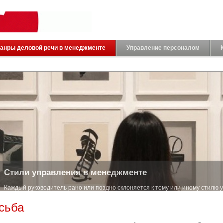
анры деловой речи в менеджменте
Управление персоналом
Стили управления в менеджменте
Каждый руководитель рано или поздно склоняется к тому или иному стилю 
менеджм...
сьба