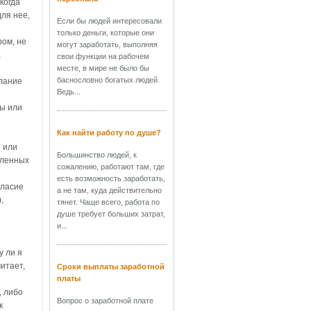
когда
ля нее,
Если бы людей интересовали
только деньги, которые они
ром, не
могут заработать, выполняя
а
свои функции на рабочем
месте, в мире не было бы
баснословно богатых людей.
елание
Ведь...
мы или
Как найти работу по душе?
 или
Большинство людей, к
еленных
сожалению, работают там, где
есть возможность заработать,
гласие
а не там, куда действительно
,
тянет. Чаще всего, работа по
душе требует больших затрат,
и...
у ли я
читает,
Сроки выплаты заработной
платы
, либо
Вопрос о заработной плате
к