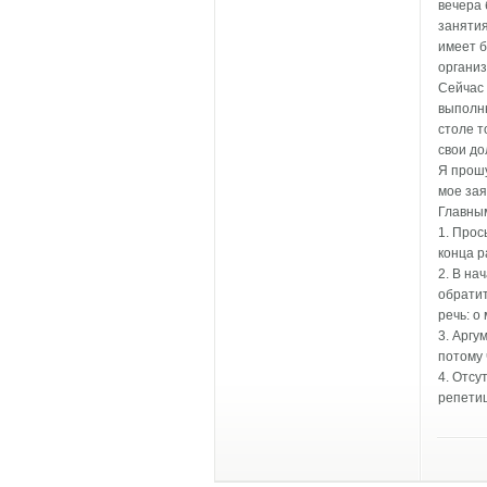
вечера 
занятия
имеет б
организ
Сейчас 
выполню
столе т
свои до
Я прошу
мое зая
Главны
1. Прос
конца р
2. В на
обратит
речь: о
3. Аргу
потому 
4. Отсу
репетиц