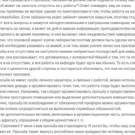
 чем обращаться с просьбой, лаборантка должна была подумать, почему зав.
й может не захотеть отпустить ее с работы? Ответ очевиден: ему не очень
ны проблемы ее матери, однако он заинтересован в том, чтобы работа на к
перебойно. Если лаборантка уедет, кабинет окажется закрытым, поэтому ст
ут взять вопросы и окажутся неподготовленными к завтрашним семинарам; ни
твечать на звонки, и может не дойти важная информация; преподавателям не
тдохнуть во время перемены, и они выскажут свое неудовольствие заведующе
тно, что основной акцент в речи лаборантки поэтому должен быть сделан не н
ей необходимо ухаживать за мамой, а не том, какие усилия лично она прилож
тобы в ее отсутствие не наступило никаких неприятных последствий для кафе
р, она рассказывает, что договорилась с аспиранткой Машей о том, что та п
е в ее отсутствие, и вся работа на кафедре будет идти как обычно. То есть сл
ься о ценностях другой стороны и постараться обосновать, что она не постр
ыполнит просимое.
осьба не имеет сугубо личного характера, а связана с работой, можно исполь
ические доводы и аргументировать тезис тем, что работа тогда будет выпол
ачественно. Например, так следует аргументировать просьбу о предоставлен
 более просторного помещения или выделении дополнительного компьютера.
чно, просьбу об освобождении от обязанностей профорга можно аргументир
ем полнее сосредоточиться на выполнении служебных обязанностей.
тве дополнительных мотивов, включаемых в аргументационную часть, исполь
 адресату, обращение к общим ценностям и т. п.:
Сергеевич! У меня к вам просьба как к президенту. Я хотел бы, чтобы наш съ
ал ее. Просьба такая: вернуть российское наше гражданство человеку, кото