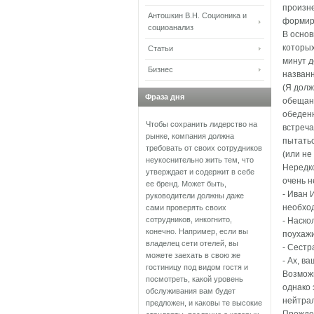
произне
Антошкин В.Н. Соционика и
формиру
социоанализ
В основ
которых
Статьи
минут д
Бизнес
назван
(Я долж
Фраза дня
обещани
обеденн
Чтобы сохранить лидерство на
встреч
рынке, компания должна
пытатьс
требовать от своих сотрудников
(или не
неукоснительно жить тем, что
Нередк
утверждает и содержит в себе
очень н
ее бренд. Может быть,
- Иван 
руководители должны даже
необход
сами проверять своих
сотрудников, инкогнито,
- Наско
конечно. Например, если вы
поухаж
владелец сети отелей, вы
- Сестр
можете заехать в свою же
- Ах, в
гостиницу под видом гостя и
Возможн
посмотреть, какой уровень
однако 
обслуживания вам будет
нейтрал
предложен, и каковы те высокие