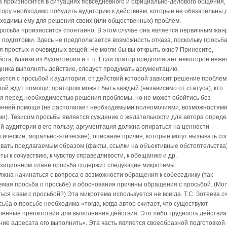
 произносится в ситуациях повседневного и официально-делового общения, 
ору необходимо побудить аудиторию к действиям, которые не обязательны д
ходимы ему для решения своих (или общественных) проблем.
росьба произносится спонтанно. В этом случае она является первичным жан
 подготовки. Здесь не предполагается возможность отказа, поскольку просьб
я простых и очевидных вещей: Не могли бы вы открыть окно? Принесите,
ста, бланки из бухгалтерии и т. п. Если оратор предполагает некоторое неж
ника выполнять действие, следует продумать аргументацию.
тся с просьбой к аудитории, от действий которой зависит решение пробле
рой ждут помощи; оратором может быть каждый (независимо от статуса), кто
я перед необходимостью решения проблемы, но не может обойтись без
онней помощи (не располагает необходимыми полномочиями, возможностями
и). Тезисом просьбы является суждение о желательности для автора опред
й аудитории в его пользу; аргументация должна опираться на ценности
тические, морально-этические), описание причин, которые могут вызывать со
вать предлагаемым образом (факты, ссылки на объективные обстоятельства)
ты к сочувствию, к чувству справедливости, к обещанию и др.
озиционном плане просьба содержит следующие микротемы:
лжна начинаться с вопроса о возможности обращения к собеседнику (так
мая просьба о просьбе) и обоснования причины обращения с просьбой. (Мог
ься к вам с просьбой?) Эта микротема используется не всегда. Т.С. Зотеева с
сьба о просьбе необходима «тогда, когда автор считает, что существуют
енные препятствия для выполнения действия. Это либо трудность действия
ие адресата его выполнить». Эта часть является своеобразной подготовкой 