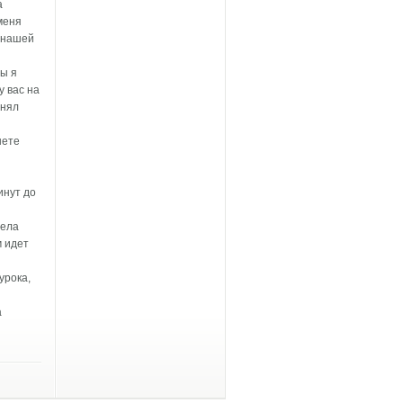
а
меня
я нашей
ты я
у вас на
лнял
шете
инут до
тела
м идет
урока,
а