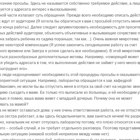
сению просьбы. Здесь не называется собственно требуемое действие, а лиш
ется у адресата интерес к высказыванию.
ной части излагают суть обращения. Прежде всего необходимо описать дейст
 ждут от аудитории (Я хотела бы обратиться к вам с просьбой отпустить меня
о конца работы). Далее следует аргументировать необходимость для просит
ных действий аудитории, объяснить объективные и вызывающие сочувствие 
на забрать ребенка из садика пораньше, так как…). Очень важная микротема:
е некоторой компенсации (Я успею закончить сегодняшнюю работу за счет
ого времени или Завтра я успею сделать все необходимое). В этой микротем
аться разнообразные дополнительные мотивы. Например, «говорящий может
я убедить адресата в том, что выполнение действия не займет у него много 
 затруднит его».
о люди недооценивают необходимость этой процедуры просьбы и оказываютс
еприятной ситуации. Например, лаборантка обращается к зав. кафедрой:
Иванович, не могли бы вы отпустить меня в отпуск за свой счет на неделю: мне
имо съездить к маме. Ее только что выписали из больницы, и ей необходим у
лько я помню, ваша мама живет с младшей дочерью. Почему она не может
ивать за мамой?
а не может оставаться дома: у нее очень ответственная работа, ее не отпустя
аша сестра работает, а вы здесь бездельничаете, вам заняться нечем! Не раз
о, начальник не хочет отпускать лаборантку потому, что плохо относится к не
это – особый случай, и он требует отдельного разговора. Поэтому представи
ьную ситуацию (никакой особой неприязни между ними нет).