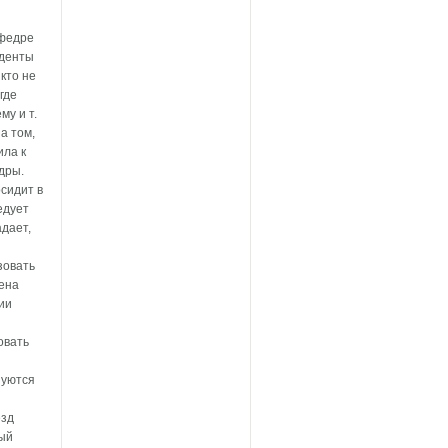
афедре
уденты
кто не
где
му и т.
а том,
ила к
дры.
осидит в
едует
адает,
зовать
нена
ии
овать
зуются
езд
рый