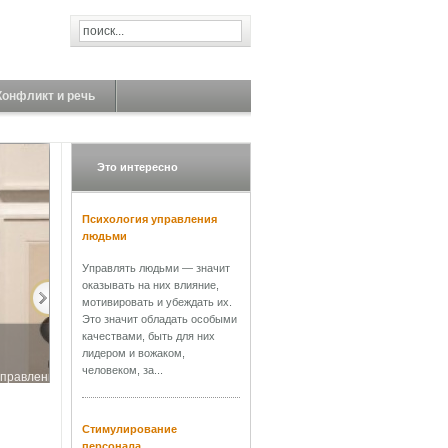
Конфликт и речь
Это интересно
Психология управления
людьми
Управлять людьми — значит
оказывать на них влияние,
мотивировать и убеждать их.
Это значит обладать особыми
качествами, быть для них
лидером и вожаком,
человеком, за...
управления. В
Стимулирование
персонала