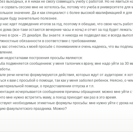
без выходных, и я никак не смогу совмещать учебу с работой. Но не явиться н
 и сорвать сессию мне не хотелось бы, потому что учеба в университете для 
ольшое значение. Да и как специалист с более высокой квалификацией я дл
ации буду значительно полезнее.
у нас идет подведение итогов за год, поэтому я обещаю, что свою часть рабо
 дома (все-таки остаются вечерние часы и ночь) и отчет за год будет лежать 
очно в срок – 25 декабря. Вы знаете: я никогда не подводил вас и всегда выпо
лжностные обязанности в соответствии с требованиями.
 вас отнестись к моей просьбе с пониманием и очень надеюсь, что вы подпи
вление.
ми недостатками построения просьбы являются:
ьба подменяется сообщением: у меня талончик к врачу, мне надо уйти за 30 м
аботы.
чале речи нечетко формулируются действия, которых ждут от аудитории: я хо
ься к вам с просьбой о помощи, так как у меня заболел ребенок. Неясно, о че
 материальной помощи, о предоставлении отпуска и т.п.
ментация исчерпывается сообщением причины обращения: можно мне уйти с 
что мне нужно встретить маму, а поезд приходит как раз в это время.
тствуют необходимые этикетные формулы просьбы: мне нужно уйти с урока н
ию факультетского праздника. Можно?