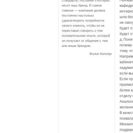
Прежде,
стандарты, послание о которых
несет ваш бренд. И самое
кафедро
главное — компания должна
интерес
постоянно настолько
шла бес
удовлетворять потребности
не смог
своего клиента, чтобы он не
будет о
переставал говорить о том
будет о
положительном опыте, который
д. Поня
он получает от общения с тем
почему 
или иным брендом.
тому, ч
Филип Котлер
Наприме
кабинет
задумат
если в
Если пр
прагмат
более к
отделу
Аналоги
желани
В качес
похвала
Михаил 
поддерж