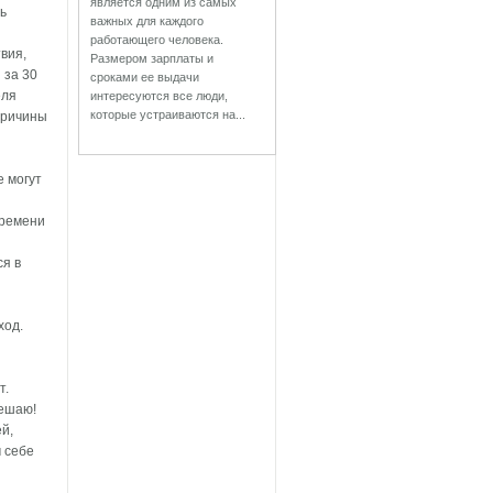
является одним из самых
ь
важных для каждого
работающего человека.
вия,
Размером зарплаты и
 за 30
сроками ее выдачи
еля
интересуются все люди,
которые устраиваются на...
причины
е могут
времени
я в
ход.
т.
решаю!
й,
м себе