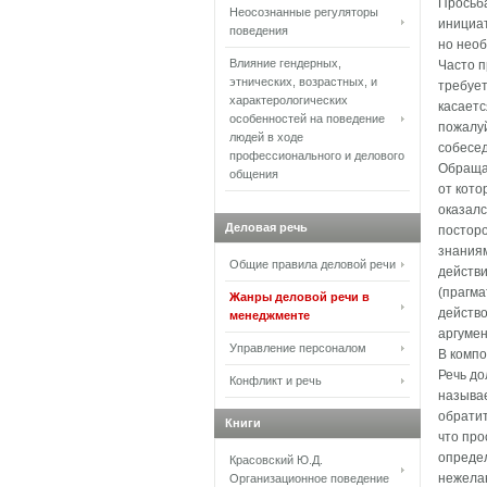
Просьба
Неосознанные регуляторы
инициат
поведения
но необ
Влияние гендерных,
Часто п
этнических, возрастных, и
требует
характерологических
касаетс
особенностей на поведение
пожалуй
людей в ходе
собесед
профессионального и делового
Обращаю
общения
от кото
оказалс
Деловая речь
постор
знаниям
Общие правила деловой речи
действи
(прагма
Жанры деловой речи в
действо
менеджменте
аргумен
Управление персоналом
В комп
Речь до
Конфликт и речь
называе
обратит
Книги
что про
определ
Красовский Ю.Д.
нежелан
Организационное поведение