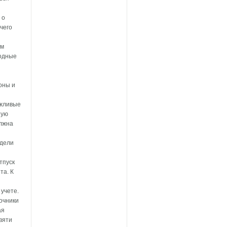
 о
чего
ом
ходные
оны и
ежливые
ную
олжна
одели
тпуск
та. К
учете.
аочники
ая
вяти