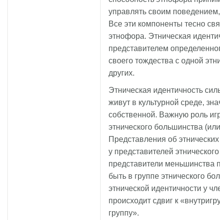
управлять своим поведением, 
Все эти компоненты тесно св
этнофора. Этническая иденти
представителем определенног
своего тождества с одной этн
других.
Этническая идентичность сил
живут в культурной среде, зн
собственной. Важную роль игра
этнического большинства (ил
Представления об этнических
у представителей этнического
представители меньшинства пр
быть в группе этнического бо
этнической идентичности у ч
происходит сдвиг к «внутриг
группу».