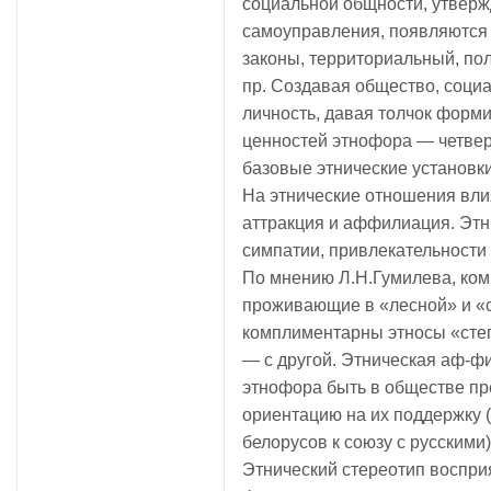
социальной общности, утвер
самоуправления, появляются 
законы, территориальный, пол
пр. Создавая общество, соци
личность, давая толчок форм
ценностей этнофора — четверт
базовые этнические установки
На этнические отношения влия
аттракция и аффилиация. Этн
симпатии, привлекательности
По мнению Л.Н.Гумилева, ком
проживающие в «лесной» и «с
комплиментарны этносы «степ
— с другой. Этническая аф-ф
этнофора быть в обществе пр
ориентацию на их поддержку 
белорусов к союзу с русскими)
Этнический стереотип воспри