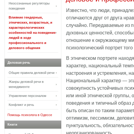
Неосознанные регуляторы
поведения
Известно, что люди, принадл
отличаются друг от друга нра
Влияние гендерных,
этнических, возрастных, и
случайно. Передаваемые из п
характерологических
духовных ценностей, способы
особенностей на поведение
людей в ходе
отношение к окружающему ми
профессионального и
психологический портрет того
делового общения
В этническом портрете наход
Деловая речь
характер, национальный темп
настроения и устремления, н
Общие правила деловой речи
Национальный характер — эт
Жанры деловой речи в
менеджменте
совокупность устойчивых псих
или иной этнической группы,
Управление персоналом
поведения и типичный образ 
Конфликт и речь
быть описан по таким парамет
Помощь психолога в Одессе
оптимизм, пессимизм, деловито
Книги
пунктуальность, обязательнос
неорганизованность.