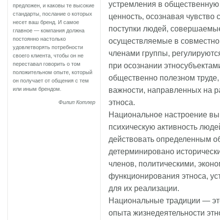
устремления в общественную 
предложен, и каковы те высокие
стандарты, послание о которых
ценность, осознавая чувство 
несет ваш бренд. И самое
поступки людей, совершаемые
главное — компания должна
постоянно настолько
осуществляемые в совместной
удовлетворять потребности
членами группы, регулируютс
своего клиента, чтобы он не
переставал говорить о том
при осознании этносубъектам
положительном опыте, который
общественно полезном труде,
он получает от общения с тем
важности, направленных на р
или иным брендом.
этноса.
Филип Котлер
Национальное настроение вы
психическую активность люде
действовать определенным о
детерминировано исторически
членов, политическими, экон
функционирования этноса, у
для их реализации.
Национальные традиции — это
опыта жизнедеятельности этн