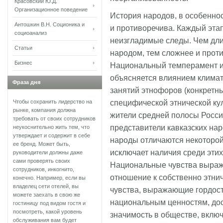
Красовский Ю.Д.
Организационное поведение
История народов, в особенно
Антошкин В.Н. Соционика и
и противоречива. Каждый этап
социоанализ
неизгладимые следы. Чем дли
Статьи
народом, тем сложнее и прот
Бизнес
Национальный темперамент им
объясняется влиянием климати
Фраза дня
занятий этнофоров (конкретны
специфической этнической кул
Чтобы сохранить лидерство на
рынке, компания должна
жители средней полосы Росси
требовать от своих сотрудников
представители кавказских на
неукоснительно жить тем, что
утверждает и содержит в себе
народы отличаются некоторой
ее бренд. Может быть,
исключает наличия среди эти
руководители должны даже
сами проверять своих
Национальные чувства выраж
сотрудников, инкогнито,
отношение к собственно этни
конечно. Например, если вы
владелец сети отелей, вы
чувства, выражающие гордост
можете заехать в свою же
национальным ценностям, до
гостиницу под видом гостя и
посмотреть, какой уровень
значимость в обществе, вклю
обслуживания вам будет