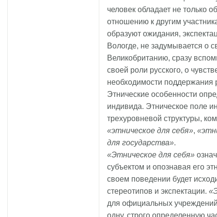
человек обладает не только о
отношению к другим участник
образуют ожидания, экспектац
Вологде, не задумывается о св
Великобританию, сразу вспом
своей роли русского, о чувст
необходимости поддержания р
Этнические особенности опре
индивида. Этническое поле и
трехуровневой структуры, ко
«этническое для себя»
,
«этн
для государства»
.
«Этническое для себя»
означа
субъектом и опознавая его э
своем поведении будет исходи
стереотипов и экспектации.
«
для официальных учреждений
одну, строго определенную ча