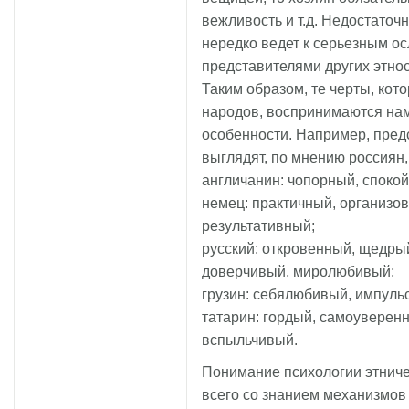
вежливость и т.д. Недостато
нередко ведет к серьезным о
представителями других этнос
Таким образом, те черты, ко
народов, воспринимаются на
особенности. Например, пред
выглядят, по мнению россиян
англичанин: чопорный, спокой
немец: практичный, организо
результативный;
русский: откровенный, щедры
доверчивый, миролюбивый;
грузин: себялюбивый, импуль
татарин: гордый, самоуверен
вспыльчивый.
Понимание психологии этниче
всего со знанием механизмов