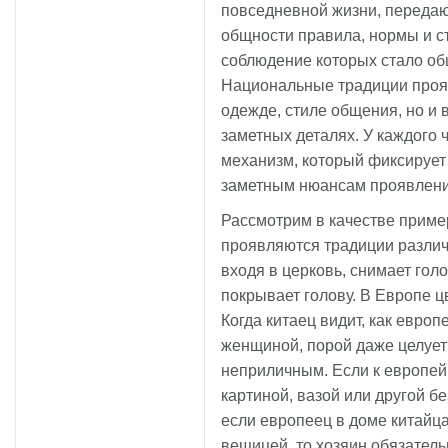
повседневной жизни, переда
общности правила, нормы и с
соблюдение которых стало об
Национальные традиции прояв
одежде, стиле общения, но и 
заметных деталях. У каждого 
механизм, который фиксирует
заметным нюансам проявлени
Рассмотрим в качестве пример
проявляются традиции различ
входя в церковь, снимает голо
покрывает голову. В Европе ц
Когда китаец видит, как европ
женщиной, порой даже целует 
неприличным. Если к европей
картиной, вазой или другой б
если европеец в доме китайца
вещицей, то хозяин обязатель