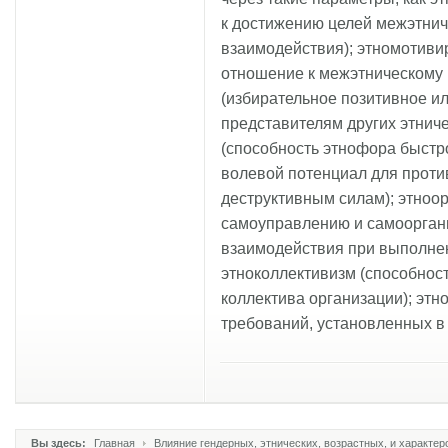
к достижению целей межэтниче
взаимодействия); этномотиви
отношение к межэтническому 
(избирательное позитивное и
представителям других этниче
(способность этнофора быст
волевой потенциал для проти
деструктивным силам); этноор
самоуправлению и самоорган
взаимодействия при выполне
этноколлективизм (способнос
коллектива организации); эт
требований, установленных в 
Вы здесь:
Главная
Влияние гендерных, этнических, возрастных, и характе