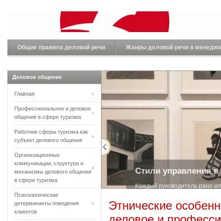
Общие правила деловой речи
Жанры деловой речи в менедж
Деловое общение
Главная
Профессиональное и деловое
общение в сфере туризма
Работник сферы туризма как
субъект делового общения
Организационные
коммуникации, структура и
Стили управления в
механизмы делового общения
в сфере туризма
Каждый руководитель рано ил
Психологические
менеджм...
Этнические особенн
детерминанты поведения
клиентов
деловое и професс