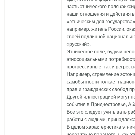
часть этнического поля фикси
наши отношения и действия в
«этническим для государства»
например, житель России, ока
своей подлинной национальн
«русский».
Этническое поле, будучи неп
этносоциальными потребностя
прогрессивные, так и регрес
Например, стремление эстонц
самобытности толкает нацио
прав и гражданских свобод п
Другой иллюстрацией могут п
события в Приднестровье, Абх
Все это следует учитывать ра
работы с людьми, принадлежа
В целом характеристика этнич
через такие параметры, как 