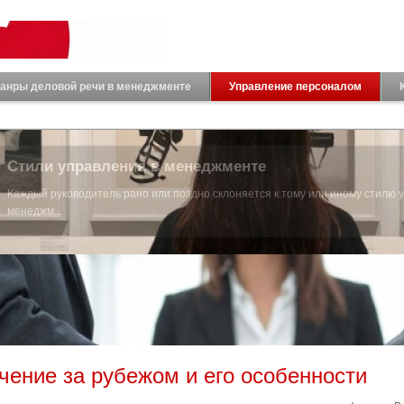
анры деловой речи в менеджменте
Управление персоналом
Стили управления в менеджменте
Каждый руководитель рано или поздно склоняется к тому или иному стилю 
менеджм...
чение за рубежом и его особенности