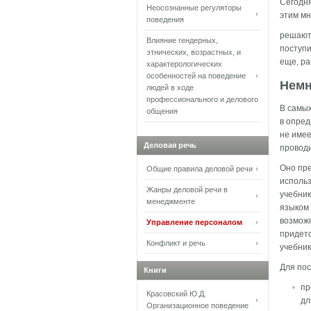
Сегодн
Неосознанные регуляторы
этим мн
поведения
решают
Влияние гендерных,
поступи
этнических, возрастных, и
еще, ра
характерологических
особенностей на поведение
Немн
людей в ходе
профессионального и делового
В самых
общения
в опред
не имее
Деловая речь
проводи
Оно пре
Общие правила деловой речи
использ
Жанры деловой речи в
учебник
менеджменте
языком 
возможн
Управление персоналом
придетс
Конфликт и речь
учебник
Для пос
Книги
пр
Красовский Ю.Д.
дл
Организационное поведение