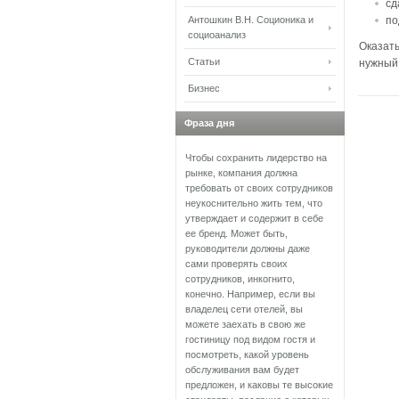
сд
Антошкин В.Н. Соционика и
по
социоанализ
Оказать
Статьи
нужный 
Бизнес
Фраза дня
Чтобы сохранить лидерство на
рынке, компания должна
требовать от своих сотрудников
неукоснительно жить тем, что
утверждает и содержит в себе
ее бренд. Может быть,
руководители должны даже
сами проверять своих
сотрудников, инкогнито,
конечно. Например, если вы
владелец сети отелей, вы
можете заехать в свою же
гостиницу под видом гостя и
посмотреть, какой уровень
обслуживания вам будет
предложен, и каковы те высокие