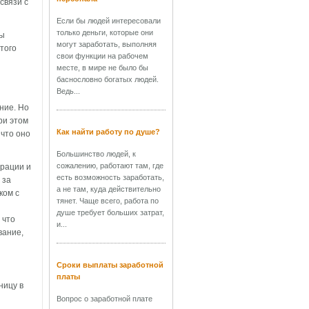
связи с
Если бы людей интересовали
только деньги, которые они
бы
могут заработать, выполняя
того
свои функции на рабочем
месте, в мире не было бы
баснословно богатых людей.
Ведь...
ние. Но
ри этом
Как найти работу по душе?
 что оно
Большинство людей, к
сожалению, работают там, где
трации и
есть возможность заработать,
 за
а не там, куда действительно
ком с
тянет. Чаще всего, работа по
душе требует больших затрат,
 что
и...
вание,
Сроки выплаты заработной
платы
ницу в
Вопрос о заработной плате