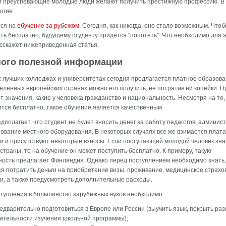
я преуспевающие молодые люди желают получить престижную профессию. В 
огие
ся на
обучение за рубежом
. Сегодня, как никогда, оно стало возможным. Что
ть бесплатно, будущему студенту придется "попотеть". Что необходимо для э
сскажет нижеприведенная статья.
ого полезной информации
 лучших колледжах и университетах сегодня предлагается платное образова
еленных европейских странах можно его получить, не потратив ни копейки. П
т значения, какие у человека гражданство и национальность. Несмотря на то,
тся бесплатно, такое обучение является качественным.
дполагает, что студент не будет вносить денег за работу педагогов, админис
ование местного оборудования. В некоторых случаях все же взимается плата
и и присутствуют некоторые взносы. Если поступающий молодой человек зна
страны, то на обучение он может поступить бесплатно. К примеру, такую
ость предлагает Финляндия. Однако перед поступлением необходимо знать,
я потратить деньги на приобретение визы, проживание, медицинское страхо
и, а также предусмотреть дополнительные расходы.
тупления в большинство зарубежных вузов необходимо:
едварительно подготовиться в Европе или России (выучить язык, покрыть раз
ительности изучения школьной программы);