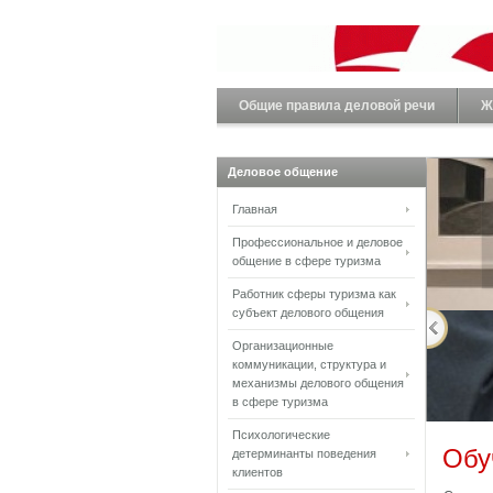
Общие правила деловой речи
Ж
Деловое общение
Главная
Профессиональное и деловое
общение в сфере туризма
Работник сферы туризма как
субъект делового общения
Организационные
коммуникации, структура и
механизмы делового общения
в сфере туризма
Психологические
Обу
детерминанты поведения
клиентов