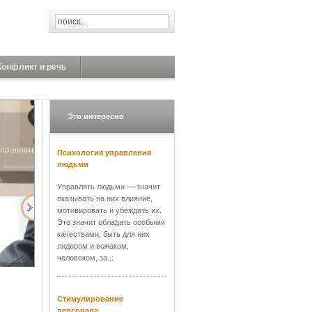
Конфликт и речь
Это интересно
Психология управления
людьми
Управлять людьми — значит
оказывать на них влияние,
мотивировать и убеждать их.
Это значит обладать особыми
качествами, быть для них
лидером и вожаком,
человеком, за...
управления. В
Стимулирование
персонала